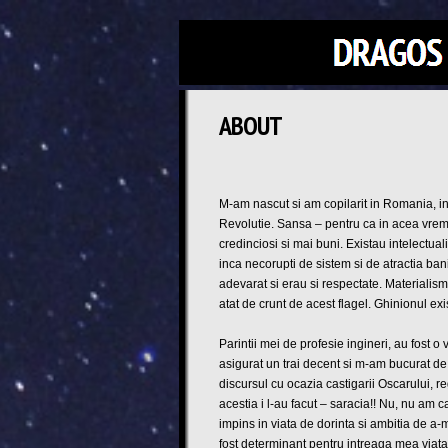
ABOUT
M-am nascut si am copilarit in Romania, in 
Revolutie. Sansa – pentru ca in acea vreme
credinciosi si mai buni. Existau intelectuali
inca necorupti de sistem si de atractia bani
adevarat si erau si respectate. Materialism
atat de crunt de acest flagel. Ghinionul exi
Parintii mei de profesie ingineri, au fost o
asigurat un trai decent si m-am bucurat de
discursul cu ocazia castigarii Oscarului, 
acestia i l-au facut – saracia!! Nu, nu am c
impins in viata de dorinta si ambitia de a
fost determinant pentru intreaga mea viata