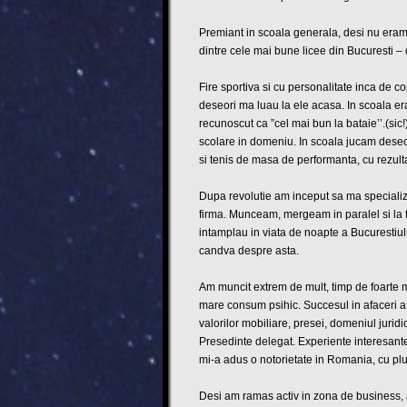
Premiant in scoala generala, desi nu eram 
dintre cele mai bune licee din Bucuresti –
Fire sportiva si cu personalitate inca de c
deseori ma luau la ele acasa. In scoala era
recunoscut ca ”cel mai bun la bataie’’.(si
scolare in domeniu. In scoala jucam deseori
si tenis de masa de performanta, cu rezult
Dupa revolutie am inceput sa ma specialize
firma. Munceam, mergeam in paralel si la f
intamplau in viata de noapte a Bucurestiului
candva despre asta.
Am muncit extrem de mult, timp de foarte m
mare consum psihic. Succesul in afaceri a f
valorilor mobiliare, presei, domeniul jurid
Presedinte delegat. Experiente interesante,
mi-a adus o notorietate in Romania, cu plus
Desi am ramas activ in zona de business, am