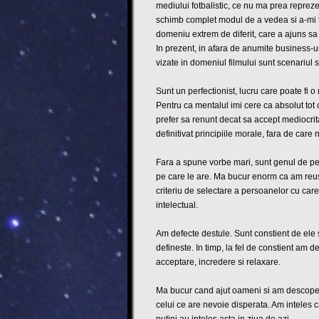
mediului fotbalistic, ce nu ma prea reprezen
schimb complet modul de a vedea si a-mi tra
domeniu extrem de diferit, care a ajuns sa r
In prezent, in afara de anumite business-ur
vizate in domeniul filmului sunt scenariul s
Sunt un perfectionist, lucru care poate fi 
Pentru ca mentalul imi cere ca absolut tot ce
prefer sa renunt decat sa accept mediocrit
definitivat principiile morale, fara de care 
Fara a spune vorbe mari, sunt genul de pe
pe care le are. Ma bucur enorm ca am reusit
criteriu de selectare a persoanelor cu care i
intelectual.
Am defecte destule. Sunt constient de ele 
defineste. In timp, la fel de constient am d
acceptare, incredere si relaxare.
Ma bucur cand ajut oameni si am descoperit 
celui ce are nevoie disperata. Am inteles ca