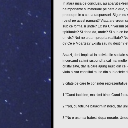
In afara insa de concluzii, au aparut extrem
neimportante si materiale pe care o duc, nu
preocupe in a cauta raspunsuri. Sigur, nu 
rostul pe acest pamant? Viata are vreun s
sub ce forma si unde? Exista Universuri pa
spirituale? Si daca da, unde? Si sub ce fo
un vis? Noi ne cream propria realitate? Noi
o? Ce e Moartea? Exista sau nu destin? et
Astazi, desi implicat in activitatile social
incercand sa imi raspund la cat mai multe 
cristalizate, dar la care ajung multi din ce
viata si vor constitui multe din subiectele 
3 citate pe care le consider reprezentative
1.”Cand fac bine, ma simt bine. Cand fac r
2.”Noi, cu totii, ne balacim in noroi, dar un
3.”Nu e usor sa traiesti dupa moarte. Uneor