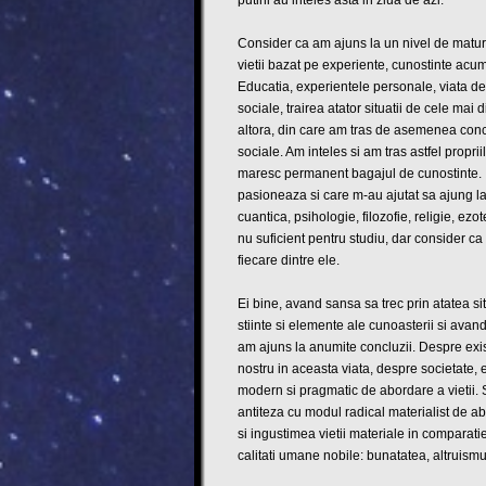
putini au inteles asta in ziua de azi.
Consider ca am ajuns la un nivel de maturit
vietii bazat pe experiente, cunostinte acumu
Educatia, experientele personale, viata d
sociale, trairea atator situatii de cele mai 
altora, din care am tras de asemenea conc
sociale. Am inteles si am tras astfel propr
maresc permanent bagajul de cunostinte. In
pasioneaza si care m-au ajutat sa ajung la 
cuantica, psihologie, filozofie, religie, e
nu suficient pentru studiu, dar consider c
fiecare dintre ele.
Ei bine, avand sansa sa trec prin atatea 
stiinte si elemente ale cunoasterii si avan
am ajuns la anumite concluzii. Despre exist
nostru in aceasta viata, despre societate, 
modern si pragmatic de abordare a vietii. Si
antiteza cu modul radical materialist de a
si ingustimea vietii materiale in comparati
calitati umane nobile: bunatatea, altruismu