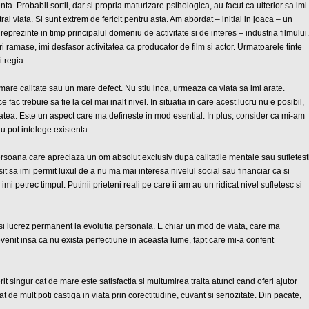
ta. Probabil sortii, dar si propria maturizare psihologica, au facut ca ulterior sa imi
i viata. Si sunt extrem de fericit pentru asta. Am abordat – initial in joaca – un
eprezinte in timp principalul domeniu de activitate si de interes – industria filmului.
i ramase, imi desfasor activitatea ca producator de film si actor. Urmatoarele tinte
i regia.
o mare calitate sau un mare defect. Nu stiu inca, urmeaza ca viata sa imi arate.
 fac trebuie sa fie la cel mai inalt nivel. In situatia in care acest lucru nu e posibil,
atea. Este un aspect care ma defineste in mod esential. In plus, consider ca mi-am
nu pot intelege existenta.
rsoana care apreciaza un om absolut exclusiv dupa calitatile mentale sau sufletest
 sa imi permit luxul de a nu ma mai interesa nivelul social sau financiar ca si
mi petrec timpul. Putinii prieteni reali pe care ii am au un ridicat nivel sufletesc si
si lucrez permanent la evolutia personala. E chiar un mod de viata, care ma
evenit insa ca nu exista perfectiune in aceasta lume, fapt care mi-a conferit
singur cat de mare este satisfactia si multumirea traita atunci cand oferi ajutor
t de mult poti castiga in viata prin corectitudine, cuvant si seriozitate. Din pacate,