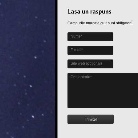
Lasa un raspuns
Campurile marcate cu * sunt obligatorii
Nume*
E-mail*
Site web (optional)
Comentariu*