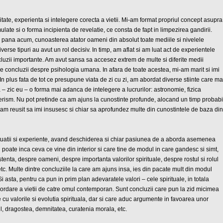
ate, experienta si intelegere corecta a vietii. Mi-am format propriul concept asupra
late si o forma incipienta de revelatie, ce consta de fapt in limpezirea gandirii.
e pana acum, cunoasterea atator oameni din absolut toate mediile si nivelele
diverse tipuri au avut un rol decisiv. In timp, am aflat si am luat act de experientele
luzii importante. Am avut sansa sa accesez extrem de multe si diferite medii
iile concluzii despre psihologia umana. In afara de toate acestea, mi-am marit si imi
 plus fata de tot ce presupune viata de zi cu zi, am abordat diverse stiinte care ma
– zic eu – o forma mai adanca de intelegere a lucrurilor: astronomie, fizica
zoterism. Nu pot pretinde ca am ajuns la cunostinte profunde, alocand un timp probabi
a am reusit sa imi insusesc si chiar sa aprofundez multe din cunostintele de baza din
situatii si experiente, avand deschiderea si chiar pasiunea de a aborda asemenea
d poate inca ceva ce vine din interior si care tine de modul in care gandesc si simt,
enta, despre oameni, despre importanta valorilor spirituale, despre rostul si rolul
etc. Multe dintre concluziile la care am ajuns insa, ies din pacate mult din modul
 asta, pentru ca pun in prim plan adevaratele valori – cele spirituale, in totala
bordare a vietii de catre omul contemporan. Sunt concluzii care pun la zid micimea
e cu valorile si evolutia spirituala, dar si care aduc argumente in favoarea unor
l, dragostea, demnitatea, curatenia morala, etc.