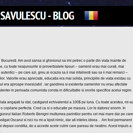
Bucuresti. Am avut sansa si ghinionul sa imi petrec o parte din viata inainte de
, cu toate neajunsurile si proverbialele lipsuri – oamenii erau mai curati, mai
 autentici – pe care azi, greu ai ocazia sa ii mai intalnesti sau sa ii mai remarci –
lor. Valorile erau apreciate, educatia era mai solida, principiile de viata existau cu
ul era aproape insesizabil , iar gandirea si existenta oamenilor nu erau afectate
stentei in perioada comunista consta in dificultatile si ororile specifice acelui regim.
 viata angajati la stat, castigand echivalentul a 100$ pe luna. Cu toate acestea, mi-a
 o copilarie perfecta. Cred ca si o educatie pe masura. Lor le datorez enorm. In
regizorul italian Roberto Benigni multumea parintilor pentru cel mai mare dar pe care
astigat Oscarul si nici nu mi-a lipsit nimic, dar ati inteles ideea… Am fost permanent
-mi depasi conditia, de a accede acele culmi care pareau de neatins. Acest impuls a
.