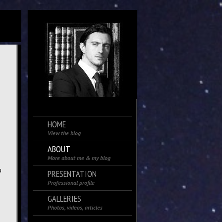
HOME
View the blog
ABOUT
More about me & my blog
u
PRESENTATION
Professional profile
GALLERIES
Photos, videos, articles