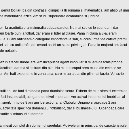
genul tocilar( ba din contra) si olimpic la lb romana si matematica, am absolvit unu
 de matematica-fizica. Am studii superioare economice si juridice.
opil, la gradinita eram simpatia educatoarelor. Nu mai stiu ce le spuneam, dar
m foarte bun la fotbal, dar eram si lider al clasei. Pana in clasa a 8-a, eram
c!) La 12 ani obtineam o categorie importanta la sah, succes urmat de cateva premii
 sah cu unii profesori, avand astfel un statut privilegiat. Pana la majorat am facut
ate notabile.
z in afaceri imobiliare. Am inceput ca agent imobiliar si mi-am deschis propria
acultate, dar ma si distram din plin. Nu mi-au scapat prea multe din cele ce se
. Am trait experiente in zona asta, care m-au ajutat din plin mai tarziu. Voi scrie
ulti ani, de luni dimineata pana duminica seara. Extrem de mult stres si extrem de
ost insa notabil, atingand un nivel important. Am activat in domeniul imobiliar, al
ic, sport. Timp de 8 ani am fost actionar al Clubului Dinamo si aproape 2 ani
 activitate specifica domeniului fotbalistic, dar si business-ului. O perioada care
urile si minusurile inerente.
 iesit complet din domeniul sportului. Motivele tin in principal de caracteristicile