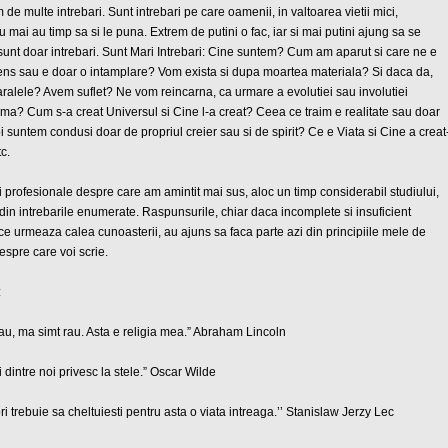
 de multe intrebari. Sunt intrebari pe care oamenii, in valtoarea vietii mici,
 mai au timp sa si le puna. Extrem de putini o fac, iar si mai putini ajung sa se
sunt doar intrebari. Sunt Mari Intrebari: Cine suntem? Cum am aparut si care ne e
ens sau e doar o intamplare? Vom exista si dupa moartea materiala? Si daca da,
ralele? Avem suflet? Ne vom reincarna, ca urmare a evolutiei sau involutiei
rma? Cum s-a creat Universul si Cine l-a creat? Ceea ce traim e realitate sau doar
 suntem condusi doar de propriul creier sau si de spirit? Ce e Viata si Cine a creat
c.
e si profesionale despre care am amintit mai sus, aloc un timp considerabil studiului,
din intrebarile enumerate. Raspunsurile, chiar daca incomplete si insuficient
i ce urmeaza calea cunoasterii, au ajuns sa faca parte azi din principiile mele de
despre care voi scrie.
:
au, ma simt rau. Asta e religia mea.” Abraham Lincoln
ii dintre noi privesc la stele.” Oscar Wilde
i trebuie sa cheltuiesti pentru asta o viata intreaga.’’ Stanislaw Jerzy Lec